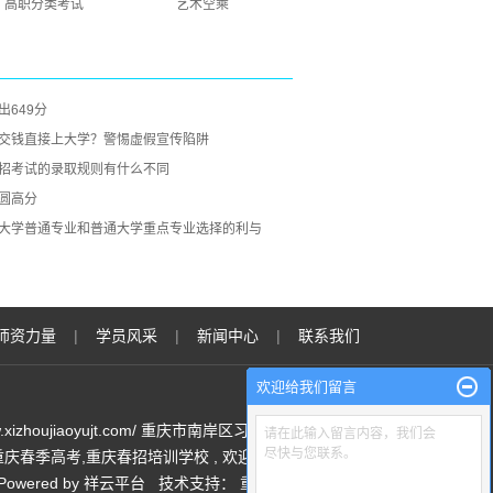
高职分类考试
艺术空乘
649分
交钱直接上大学？警惕虚假宣传陷阱
招考试的录取规则有什么不同
圆高分
大学普通专业和普通大学重点专业选择的利与
师资力量
|
学员风采
|
新闻中心
|
联系我们
欢迎给我们留言
//www.xizhoujiaoyujt.com/ 重庆市南岸区习舟教育培训学校 专业从
请在此输入留言内容，我们会
尽快与您联系。
重庆春季高考
,
重庆春招培训学校
, 欢迎来电咨询!
owered by
祥云平台
技术支持：
重庆卓光科技