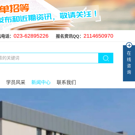
023-62895226
2114650970
讯电话：
报名资讯QQ：
在
线
咨
询
学员风采
新闻中心
联系我们