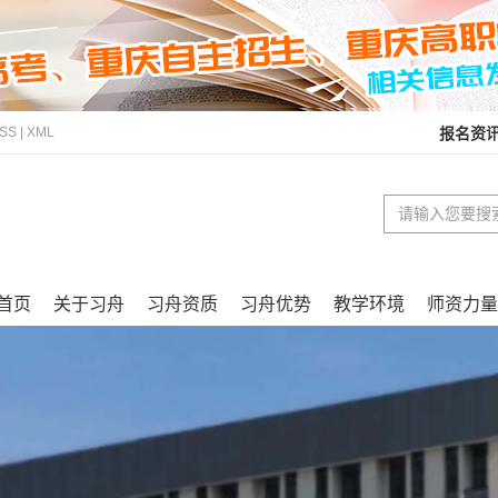
SS
|
XML
报名资
首页
关于习舟
习舟资质
习舟优势
教学环境
师资力量