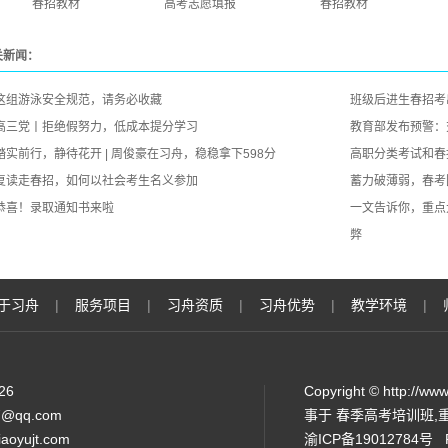
春招教材
高考志愿填报
春招教材
关新闻：
这组游泳安全规范，请务必收藏
班级后进生春招考出
高三党丨拒绝假努力，低成本提分学习
教育部发布预警：
踏实前行，静待花开 | 周俊豪在习舟，稳稳拿下598分
高职分类考试和春
复读走春招，如何以社会考生名义参加
蓄力破薄弱，春考
恭喜！录取通知书来啦
一文告诉你，重点
弊
于习舟
|
服务项目
|
习舟资质
|
习舟优势
|
教学环境
|
226
Copyright © http:
@qq.com
事于
春季高考培训班
,
aoyujt.com
渝ICP备19012784号
P