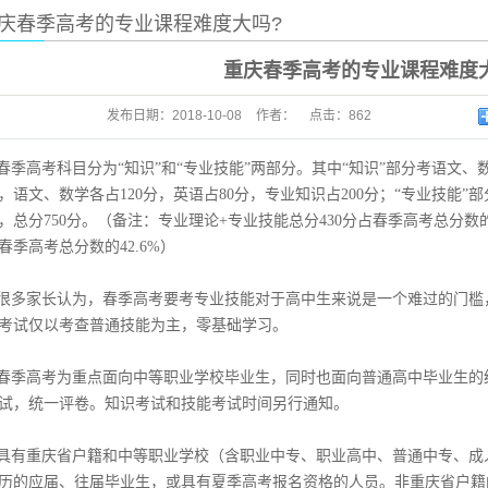
庆春季高考的专业课程难度大吗?
重庆春季高考的专业课程难度
发布日期：
2018-10-08
作者：
点击：
862
春季高考科目分为“知识”和“专业技能”两部分。其中“知识”部分考语文
，语文、数学各占120分，英语占80分，专业知识占200分；“专业技能”
，总分750分。（备注：专业理论+专业技能总分430分占春季高考总分数的5
春季高考总分数的42.6%）
很多家长认为，春季高考要考专业技能对于高中生来说是一个难过的门槛
考试仅以考查普通技能为主，零基础学习。
春季高考为重点面向中等职业学校毕业生，同时也面向普通高中毕业生的
试，统一评卷。知识考试和技能考试时间另行通知。
具有重庆省户籍和中等职业学校（含职业中专、职业高中、普通中专、成
历的应届、往届毕业生，或具有夏季高考报名资格的人员。非重庆省户籍